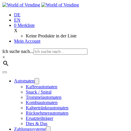
Zum
Inhalt
DE
springen
EN
0
Merkliste
X
Keine Produkte in der Liste
Mein Account
Ich suche nach...
×
Automaten
Kaffeeautomaten
Snack / Spiral
Trommelautomaten
Kombiautomaten
Kaltgetränkeautomaten
Rücknehmerautomaten
Ersatzteilträger
Dies & Das
Zahlungssysteme