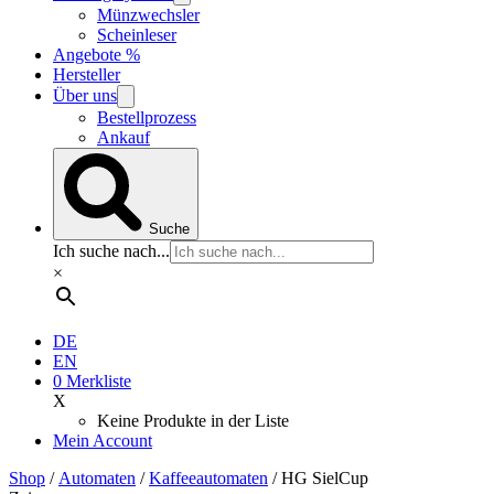
Münzwechsler
Scheinleser
Angebote %
Hersteller
Über uns
Bestellprozess
Ankauf
Suche
Ich suche nach...
×
DE
EN
0
Merkliste
X
Keine Produkte in der Liste
Mein Account
Shop
/
Automaten
/
Kaffeeautomaten
/ HG SielCup