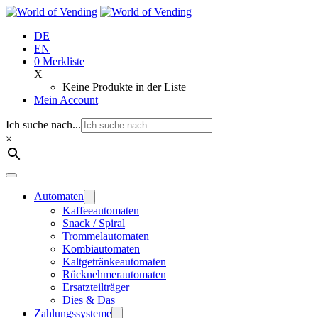
Zum
Inhalt
DE
springen
EN
0
Merkliste
X
Keine Produkte in der Liste
Mein Account
Ich suche nach...
×
Automaten
Kaffeeautomaten
Snack / Spiral
Trommelautomaten
Kombiautomaten
Kaltgetränkeautomaten
Rücknehmerautomaten
Ersatzteilträger
Dies & Das
Zahlungssysteme