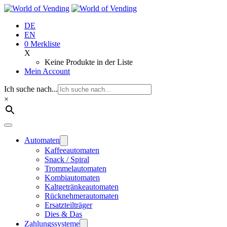
Zum
Inhalt
DE
springen
EN
0
Merkliste
X
Keine Produkte in der Liste
Mein Account
Ich suche nach...
×
Automaten
Kaffeeautomaten
Snack / Spiral
Trommelautomaten
Kombiautomaten
Kaltgetränkeautomaten
Rücknehmerautomaten
Ersatzteilträger
Dies & Das
Zahlungssysteme