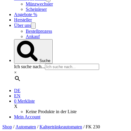
Münzwechsler
Scheinleser
Angebote %
Hersteller
Über uns
Bestellprozess
Ankauf
Suche
Ich suche nach...
×
DE
EN
0
Merkliste
X
Keine Produkte in der Liste
Mein Account
Shop
/
Automaten
/
Kaltgetränkeautomaten
/ FK 230